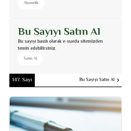
Abonelik
Bu Sayıyı Satın Al
Bu sayıyı basılı olarak e-sueda sitemizden
temin edebilirsiniz.
Satın Al
147. Sayı
Bu Sayıyı Satın Al