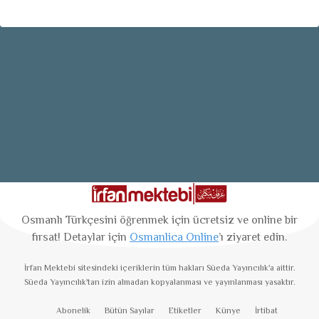
Osmanlı Türkçesini öğrenmek için ücretsiz ve online bir
fırsat! Detaylar için
Osmanlica Online
’ı ziyaret edin.
İrfan Mektebi
sitesindeki içeriklerin tüm hakları Süeda Yayıncılık'a aittir.
Süeda Yayıncılık'tan izin almadan kopyalanması ve yayınlanması yasaktır.
Abonelik
Bütün Sayılar
Etiketler
Künye
İrtibat