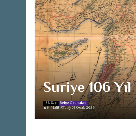
Suriye 106 Yıl
137. Sayi
Belge Okumaları
H. Halit ATLI
01 Ocak 2025