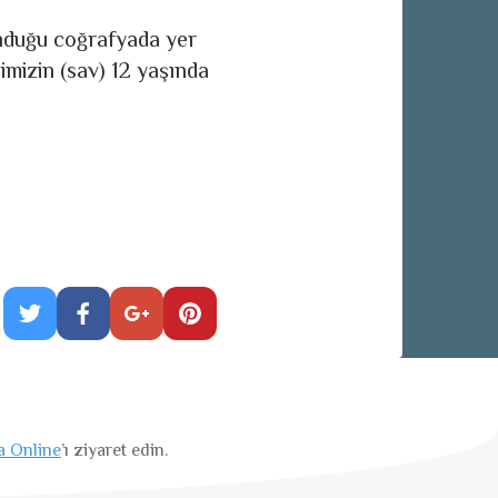
lunduğu coğrafyada yer
mizin (sav) 12 yaşında
a Online
’ı ziyaret edin.