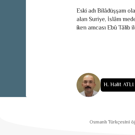
Eski adı Bilâdüşşam ola
alan Suriye, İslâm med
iken amcası Ebû Tâlib il
H. Halit ATLI
Osmanlı Türkçesini öğ