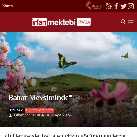
Künye
Bahar Mevsiminde*
129. Sayi
Okuma Metinleri
Osmanlıca DERGİ
01 Mayıs 2024
(1) Her şeyde, hatta en çirkin görünen şeylerde