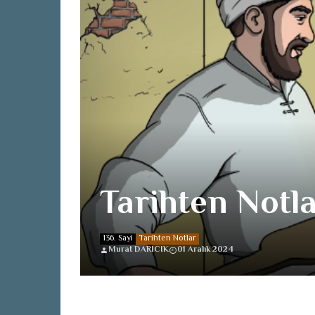
Tarihten Notl
136. Sayi
Tarihten Notlar
Murat DARICIK
01 Aralık 2024