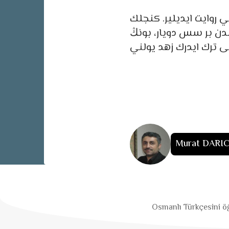
 روايت ايديلير. كنجلك
بدن بر سس دويار، بونڭ
ى ترك ايدرك زهد يولني
Murat DARI
Osmanlı Türkçesini öğ