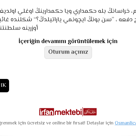
م، خراسانڭ بله حكمداري ويا حكمدارينڭ اوغلي اولديغي
وچ دفعه ، ”سن بونڭ ايچونمي ياراتيلدڭ؟“ شكلنده غائ
أوزرينه سلطنتن
İçeriğin devamını görüntülemek için
Oturum açınız
CIK
renmek için ücretsiz ve online bir fırsat! Detaylar için
Osmanlic