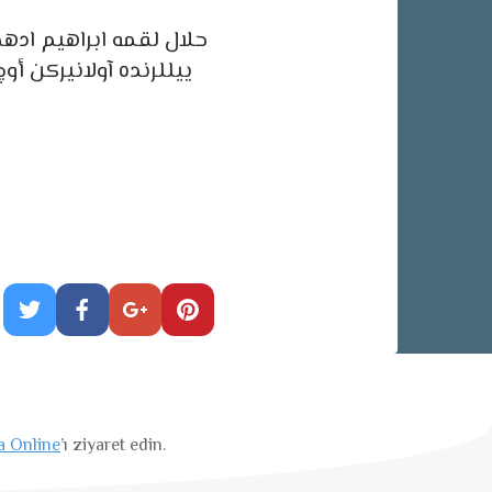
حلال لقمه ابراهيم اده
ييللرنده آولانيركن أ
a Online
’ı ziyaret edin.