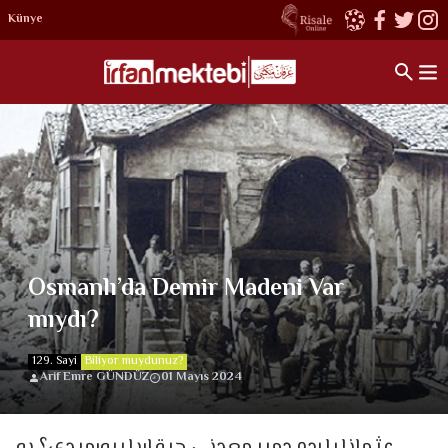
Künye
Osmanlı’da Demir Madeni Var
mıydı?
129. Sayi
Biliyor muydunuz?
Arif Emre GÜNDÜZ
01 Mayıs 2024
عثمانليلرده دمير معدني چيقاريلييورميدي؟ بو