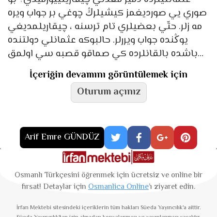
صوري يي صورديغمز كيشيلرڭ چوغي بر جواب ويره
مه زلر. حتّي بعضيلري تام ترسنه ، چيقاريلمديغي
يوڭنده جواب ويررلر. حالبوكه عثمانلي دولتنده
باشده بالقانلرده كي صماقو قصبه سي اولمق
أوزره
İçeriğin devamını görüntülemek için
Oturum açınız
Arif Emre GÜNDÜZ
Osmanlı Türkçesini öğrenmek için ücretsiz ve online bir
fırsat! Detaylar için
Osmanlica Online
’ı ziyaret edin.
İrfan Mektebi
sitesindeki içeriklerin tüm hakları Süeda Yayıncılık'a aittir.